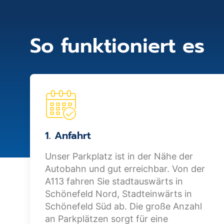
So funktioniert es
1. Anfahrt
Unser Parkplatz ist in der Nähe der
Autobahn und gut erreichbar. Von der
A113 fahren Sie stadtauswärts in
Schönefeld Nord, Stadteinwärts in
Schönefeld Süd ab. Die große Anzahl
an Parkplätzen sorgt für eine