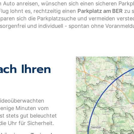
m Auto anreisen, wünschen sich einen sicheren Parkp
Flug lohnt es, rechtzeitig einen
Parkplatz am BER
zu s
sparen sich die Parkplatzsuche und vermeiden verste
y sorgenfrei und individuell - spontan ohne Voranmeld
ach Ihren
 videoüberwachten
wenige Minuten vom
st stets gut beleuchtet
e Uhr für Sicherheit.