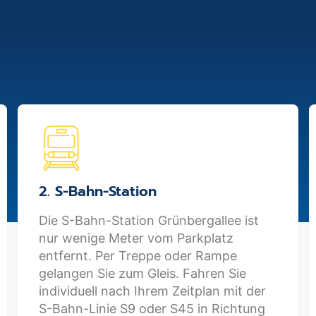
2. S-Bahn-Station
Die S-Bahn-Station Grünbergallee ist
nur wenige Meter vom Parkplatz
entfernt. Per Treppe oder Rampe
gelangen Sie zum Gleis. Fahren Sie
individuell nach Ihrem Zeitplan mit der
S-Bahn-Linie S9 oder S45 in Richtung