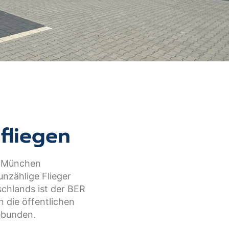
fliegen
nd München
unzählige Flieger
schlands ist der BER
n die öffentlichen
ebunden.