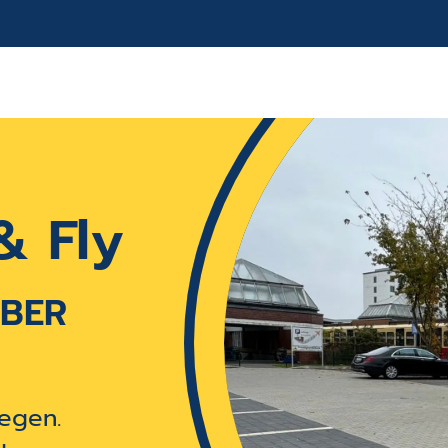
& Fly
 BER
iegen.