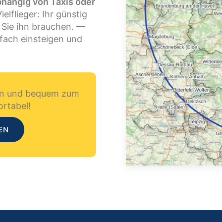
abhängig von Taxis oder
lflieger: Ihr günstig
n Sie ihn brauchen. —
ach einsteigen und
ren und bequem zum
rtabel!
EN